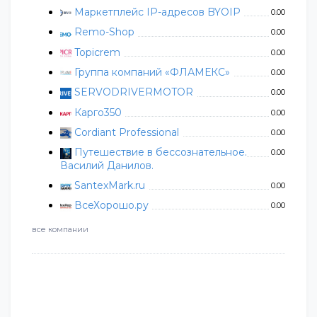
Маркетплейс IP-адресов BYOIP
0.00
Remo-Shop
0.00
Topicrem
0.00
Группа компаний «ФЛАМЕКС»
0.00
SERVODRIVERMOTOR
0.00
Карго350
0.00
Cordiant Professional
0.00
Путешествие в бессознательное.
0.00
Василий Данилов.
SantexMark.ru
0.00
ВсеХорошо.ру
0.00
все компании