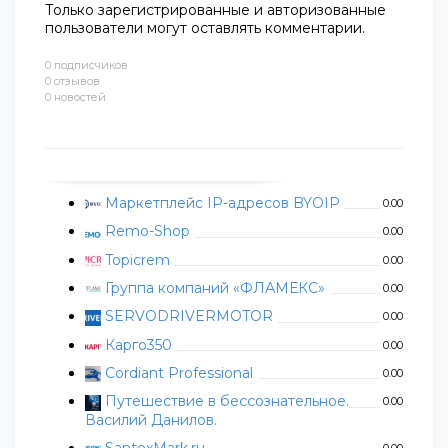
Только зарегистрированные и авторизованные
пользователи могут оставлять комментарии.
0 подписчиков
0 отзывов
0 новостей
Маркетплейс IP-адресов BYOIP
0.00
Remo-Shop
0.00
Topicrem
0.00
Группа компаний «ФЛАМЕКС»
0.00
SERVODRIVERMOTOR
0.00
Карго350
0.00
Cordiant Professional
0.00
Путешествие в бессознательное.
0.00
Василий Данилов.
SantexMark.ru
0.00