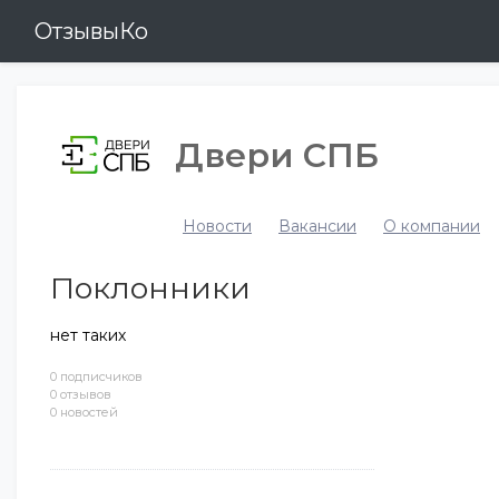
ОтзывыКо
Двери СПБ
Новости
Вакансии
О компании
Поклонники
нет таких
0 подписчиков
0 отзывов
0 новостей