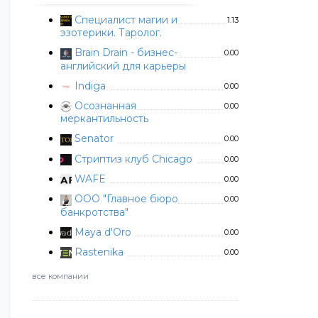
Специалист магии и
1.13
эзотерики. Таролог.
Brain Drain - бизнес-
0.00
английский для карьеры
Indiga
0.00
Осознанная
0.00
меркантильность
Senator
0.00
Стриптиз клуб Chicago
0.00
WAFE
0.00
ООО "Главное бюро
0.00
банкротства"
Maya d'Oro
0.00
Rastenika
0.00
все компании