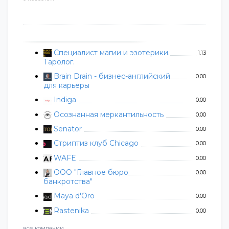
Специалист магии и эзотерики.
1.13
Таролог.
Brain Drain - бизнес-английский
0.00
для карьеры
Indiga
0.00
Осознанная меркантильность
0.00
Senator
0.00
Стриптиз клуб Chicago
0.00
WAFE
0.00
ООО "Главное бюро
0.00
банкротства"
Maya d'Oro
0.00
Rastenika
0.00
все компании