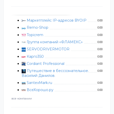
Маркетплейс IP-адресов BYOIP
0.00
Remo-Shop
0.00
Topicrem
0.00
Группа компаний «ФЛАМЕКС»
0.00
SERVODRIVERMOTOR
0.00
Карго350
0.00
Cordiant Professional
0.00
Путешествие в бессознательное.
0.00
Василий Данилов.
SantexMark.ru
0.00
ВсеХорошо.ру
0.00
все компании