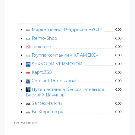
Маркетплейс IP-адресов BYOIP
0.00
Remo-Shop
0.00
Topicrem
0.00
Группа компаний «ФЛАМЕКС»
0.00
SERVODRIVERMOTOR
0.00
Карго350
0.00
Cordiant Professional
0.00
Путешествие в бессознательное.
0.00
Василий Данилов.
SantexMark.ru
0.00
ВсеХорошо.ру
0.00
все компании