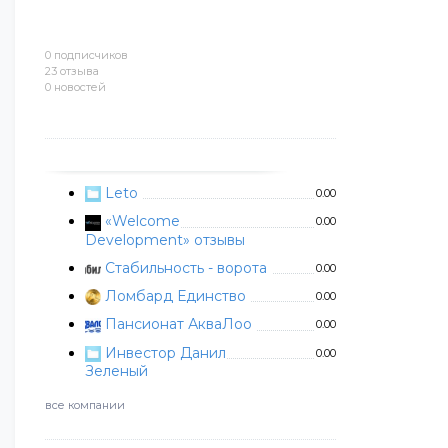
0 подписчиков
23 отзыва
0 новостей
Leto
0.00
«Welcome
0.00
Development» отзывы
Стабильность - ворота
0.00
Ломбард Единство
0.00
Пансионат АкваЛоо
0.00
Инвестор Данил
0.00
Зеленый
все компании