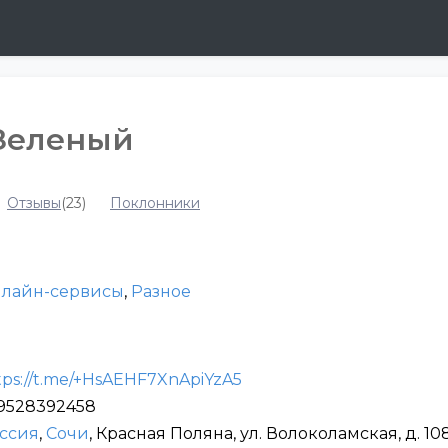
Зеленый
Отзывы
(23)
Поклонники
лайн-сервисы
,
Разное
tps://t.me/+HsAEHF7XnApiYzA5
9528392458
ссия
,
Сочи
, Красная Поляна, ул. Волоколамская, д. 10