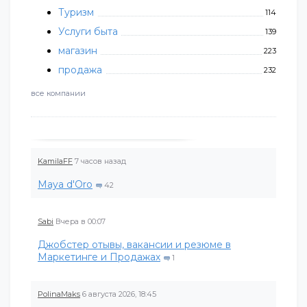
Туризм
114
Услуги быта
139
магазин
223
продажа
232
все компании
KamilaFF
7 часов назад
Maya d'Oro
42
Sabi
Вчера в 00:07
Джобстер отывы, вакансии и резюме в
Маркетинге и Продажах
1
PolinaMaks
6 августа 2026, 18:45