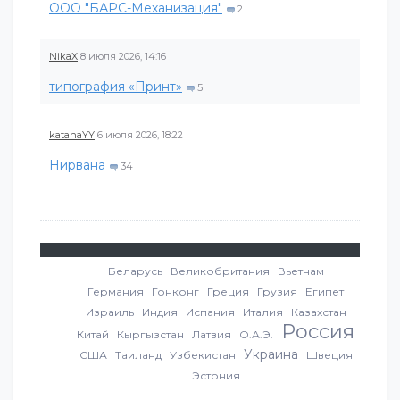
ООО "БАРС-Механизация"
2
NikaX
8 июля 2026, 14:16
типография «Принт»
5
katanaYY
6 июля 2026, 18:22
Нирвана
34
Беларусь
Великобритания
Вьетнам
Германия
Гонконг
Греция
Грузия
Египет
Израиль
Индия
Испания
Италия
Казахстан
Россия
Китай
Кыргызстан
Латвия
О.А.Э.
Украина
США
Таиланд
Узбекистан
Швеция
Эстония