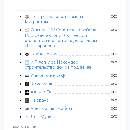
Центр Правовой Помощи
0.00
Мигрантам
Филиал №2 Советского района г.
0.00
Ростова-на-Дону Ростовской
областной коллегии адвокатов им.
Д.П. Баранова
ФорАвтоКом
0.00
ИП Халилов Искендер,
0.00
строительство домов под заказ
Уникальный софт
0.00
Эммануэль
0.00
Адам и Ева
0.00
Нирвана
0.00
Арифметика мебели
0.00
Дон Мувинг
0.00
все компании