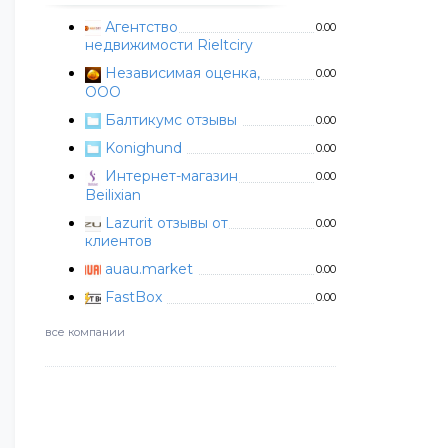
Агентство
0.00
недвижимости Rieltciry
Независимая оценка,
0.00
ООО
Балтикумс отзывы
0.00
Konighund
0.00
Интернет-магазин
0.00
Beilixian
Lazurit отзывы от
0.00
клиентов
auau.market
0.00
FastBox
0.00
все компании