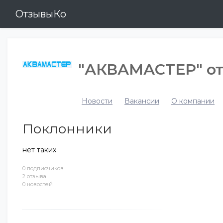
ОтзывыКо
"АКВАМАСТЕР" о
Новости
Вакансии
О компании
Поклонники
нет таких
0 подписчиков
2 отзыва
0 новостей