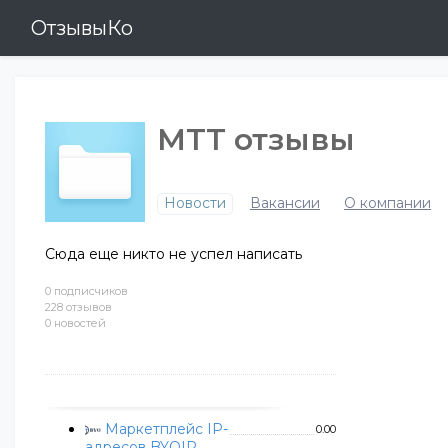
ОтзывыКо
МТТ отзывы
Новости
Вакансии
О компании
Сюда еще никто не успел написать
0 подписчиков
228 отзывов
0 новостей
Маркетплейс IP-
0.00
адресов BYOIP