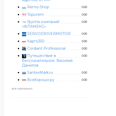
Remo-Shop
0.00
Topicrem
0.00
Группа компаний
0.00
«ФЛАМЕКС»
SERVODRIVERMOTOR
0.00
Карго350
0.00
Cordiant Professional
0.00
Путешествие в
0.00
бессознательное. Василий
Данилов.
SantexMark.ru
0.00
ВсеХорошо.ру
0.00
все компании