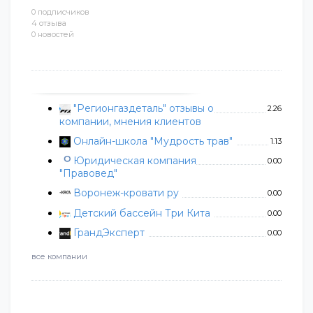
0 подписчиков
4 отзыва
0 новостей
"Регионгаздеталь" отзывы о
2.26
компании, мнения клиентов
Онлайн-школа "Мудрость трав"
1.13
Юридическая компания
0.00
"Правовед"
Воронеж-кровати ру
0.00
Детский бассейн Три Кита
0.00
ГрандЭксперт
0.00
все компании