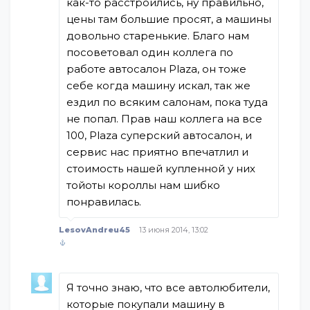
как-то расстроились, ну правильно,
цены там большие просят, а машины
довольно старенькие. Благо нам
посоветовал один коллега по
работе автосалон Plaza, он тоже
себе когда машину искал, так же
ездил по всяким салонам, пока туда
не попал. Прав наш коллега на все
100, Plaza суперский автосалон, и
сервис нас приятно впечатлил и
стоимость нашей купленной у них
тойоты короллы нам шибко
понравилась.
LesovAndreu45
13 июня 2014, 13:02
Я точно знаю, что все автолюбители,
которые покупали машину в