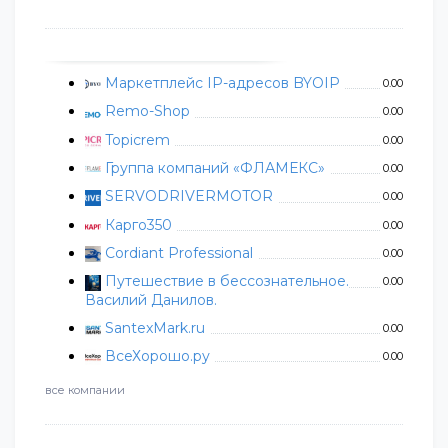
Маркетплейс IP-адресов BYOIP
0.00
Remo-Shop
0.00
Topicrem
0.00
Группа компаний «ФЛАМЕКС»
0.00
SERVODRIVERMOTOR
0.00
Карго350
0.00
Cordiant Professional
0.00
Путешествие в бессознательное.
0.00
Василий Данилов.
SantexMark.ru
0.00
ВсеХорошо.ру
0.00
все компании