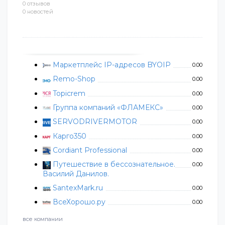
0 отзывов
0 новостей
Маркетплейс IP-адресов BYOIP
0.00
Remo-Shop
0.00
Topicrem
0.00
Группа компаний «ФЛАМЕКС»
0.00
SERVODRIVERMOTOR
0.00
Карго350
0.00
Cordiant Professional
0.00
Путешествие в бессознательное.
0.00
Василий Данилов.
SantexMark.ru
0.00
ВсеХорошо.ру
0.00
все компании