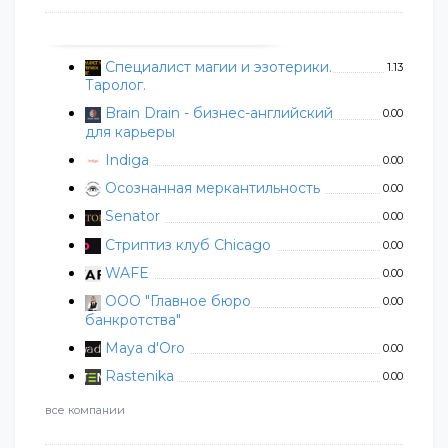
Специалист магии и эзотерики.
1.13
Таролог.
Brain Drain - бизнес-английский
0.00
для карьеры
Indiga
0.00
Осознанная меркантильность
0.00
Senator
0.00
Стриптиз клуб Chicago
0.00
WAFE
0.00
ООО "Главное бюро
0.00
банкротства"
Maya d'Oro
0.00
Rastenika
0.00
все компании