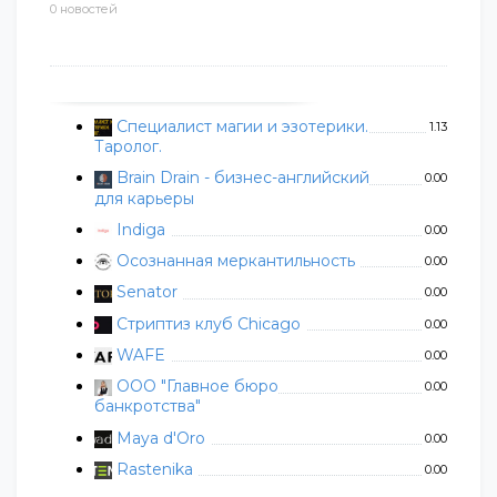
0 новостей
Специалист магии и эзотерики.
1.13
Таролог.
Brain Drain - бизнес-английский
0.00
для карьеры
Indiga
0.00
Осознанная меркантильность
0.00
Senator
0.00
Стриптиз клуб Chicago
0.00
WAFE
0.00
ООО "Главное бюро
0.00
банкротства"
Maya d'Oro
0.00
Rastenika
0.00