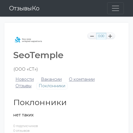
ОтзывыКо
0.00
SeoTemple
(ООО «СТ»)
Новости
Вакансии
О компании
Отзывы
Поклонники
Поклонники
нет таких
0 подписчиков
0 отзывов