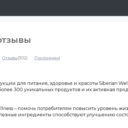
 отзывы
Отзывы
(302)
Поклонники
ии для питания, здоровья и красоты Siberian Well
е более 300 уникальных продуктов и их активная прод
ellness – помочь потребителям повысить уровень жи
олезные ингредиенты способствуют улучшению сост