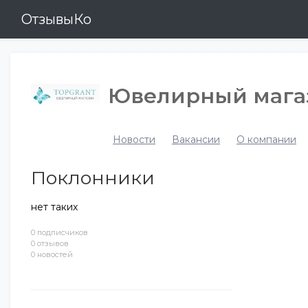
ОтзывыКо
Ювелирный магаз
Новости
Вакансии
О компании
Поклонники
нет таких
0 подписчиков
0 отзывов
0 новостей