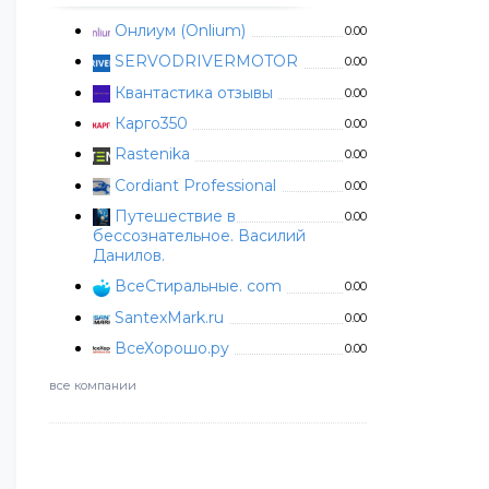
Онлиум (Onlium)
0.00
SERVODRIVERMOTOR
0.00
Квантастика отзывы
0.00
Карго350
0.00
Rastenika
0.00
Cordiant Professional
0.00
Путешествие в
0.00
бессознательное. Василий
Данилов.
ВсеСтиральные. com
0.00
SantexMark.ru
0.00
ВсеХорошо.ру
0.00
все компании