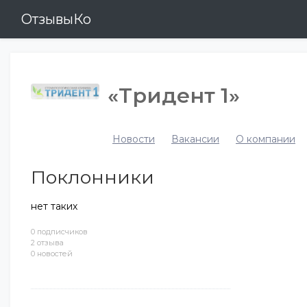
ОтзывыКо
«Тридент 1»
Новости
Вакансии
О компании
Поклонники
нет таких
0 подписчиков
2 отзыва
0 новостей