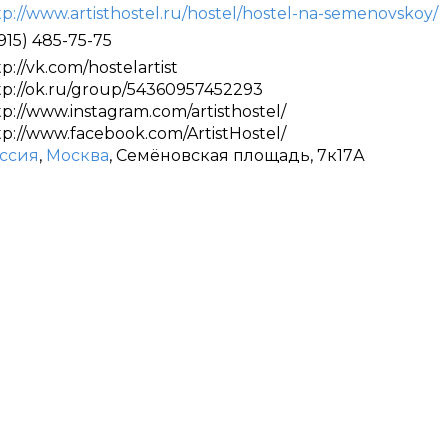
tp://www.artisthostel.ru/hostel/hostel-na-semenovskoy/
(915) 485-75-75
tp://vk.com/hostelartist
tp://ok.ru/group/54360957452293
tp://www.instagram.com/artisthostel/
tp://www.facebook.com/ArtistHostel/
ссия
,
Москва
, Семёновская площадь, 7к17А