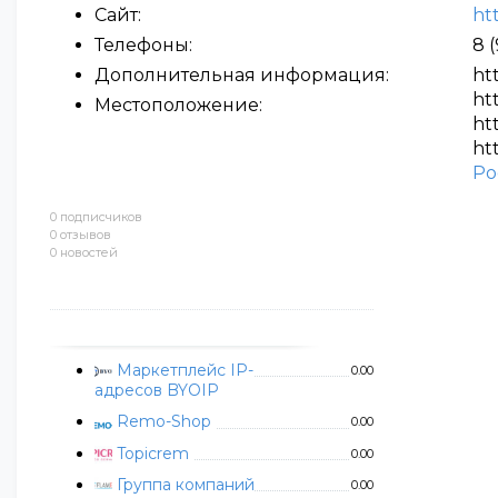
Сайт:
ht
Телефоны:
8 
Дополнительная информация:
ht
ht
Местоположение:
ht
ht
Ро
0 подписчиков
0 отзывов
0 новостей
Маркетплейс IP-
0.00
адресов BYOIP
Remo-Shop
0.00
Topicrem
0.00
Группа компаний
0.00