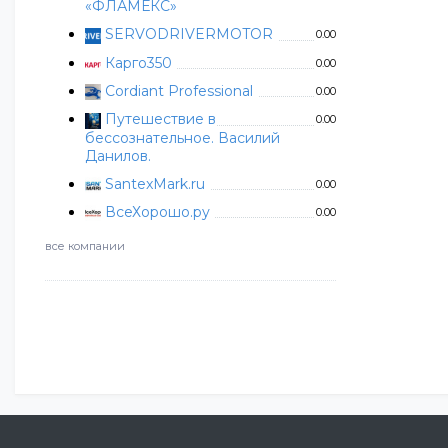
«ФЛАМЕКС»
SERVODRIVERMOTOR
0.00
Карго350
0.00
Cordiant Professional
0.00
Путешествие в
0.00
бессознательное. Василий
Данилов.
SantexMark.ru
0.00
ВсеХорошо.ру
0.00
все компании