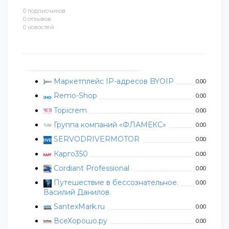
0 подписчиков
0 отзывов
0 новостей
Маркетплейс IP-адресов BYOIP
0.00
Remo-Shop
0.00
Topicrem
0.00
Группа компаний «ФЛАМЕКС»
0.00
SERVODRIVERMOTOR
0.00
Карго350
0.00
Cordiant Professional
0.00
Путешествие в бессознательное.
0.00
Василий Данилов.
SantexMark.ru
0.00
ВсеХорошо.ру
0.00