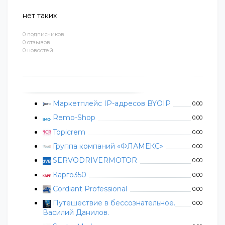
нет таких
0 подписчиков
0 отзывов
0 новостей
Маркетплейс IP-адресов BYOIP
0.00
Remo-Shop
0.00
Topicrem
0.00
Группа компаний «ФЛАМЕКС»
0.00
SERVODRIVERMOTOR
0.00
Карго350
0.00
Cordiant Professional
0.00
Путешествие в бессознательное.
0.00
Василий Данилов.