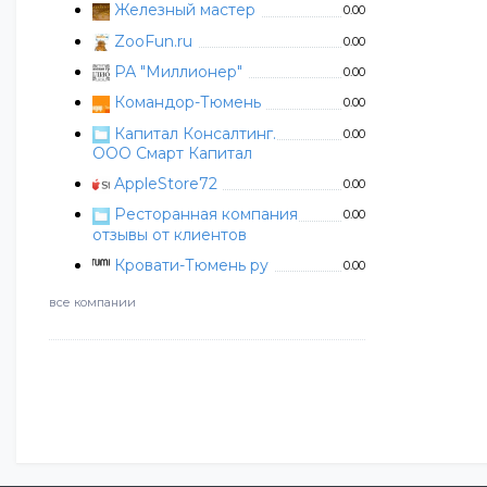
Железный мастер
0.00
ZooFun.ru
0.00
РА "Миллионер"
0.00
Командор-Тюмень
0.00
Капитал Консалтинг.
0.00
ООО Смарт Капитал
AppleStore72
0.00
Ресторанная компания
0.00
отзывы от клиентов
Кровати-Тюмень ру
0.00
все компании