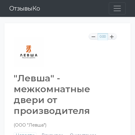
ОтзывыКо
0.00
"Левша" -
межкомнатные
двери от
производителя
(ООО "Левша")