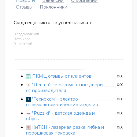
Новости
Вакансии
О компании
Отзывы
Поклонники
Сюда еще никто не успел написать
0 подписчиков
0 отзывов
0 новостей
ПКМЦ отзывы от клиентов
0.00
"Левша" - межкомнатные двери
0.00
от производителя
"Техноком" - электро-
0.00
пневмоавтоматические изделия
"Puzziki" - детская одежда и
0.00
обувь
КиТСН - лазерная резка, гибка и
0.00
порошковая покраска