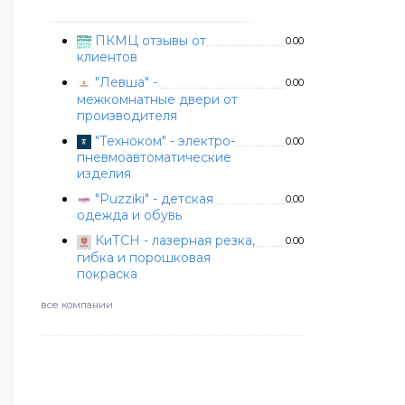
ПКМЦ отзывы от
0.00
клиентов
"Левша" -
0.00
межкомнатные двери от
производителя
"Техноком" - электро-
0.00
пневмоавтоматические
изделия
"Puzziki" - детская
0.00
одежда и обувь
КиТСН - лазерная резка,
0.00
гибка и порошковая
покраска
все компании