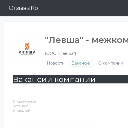
ОтзывыКо
"Левша" - межко
(ООО "Левша")
Новости
Вакансии
О компании
Вакансии компании
0 подписчиков
0 отзывов
0 новостей