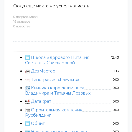
Сюда еще никто не успел написать
0 подписчиков
19 отзывов
0 новостей
Школа Здорового Питания
12.43
Светланы Саисламовой
ДезМастер
1.13
Типография «Lavve.ru»
0.00
Клиника коррекции веса
0.00
Владимира и Татьяны Лозовых
ДатаКрат
0.00
Строительная компания
0.00
Русбилдинг
Обнит
0.00
Наркологическая клиника
0.00