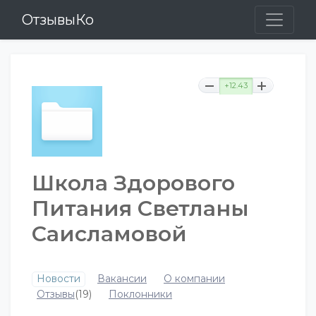
ОтзывыКо
+12.43
Школа Здорового
Питания Светланы
Саисламовой
Новости
Вакансии
О компании
Отзывы
(19)
Поклонники