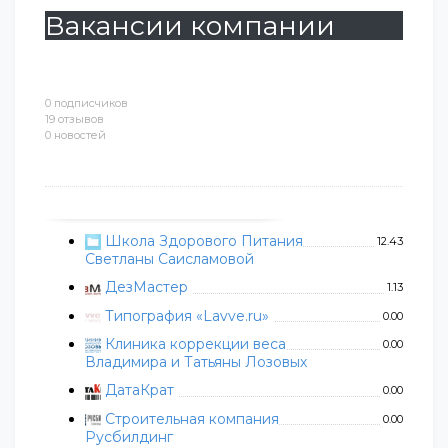
Вакансии компании
0 подписчиков
19 отзывов
0 новостей
Школа Здорового Питания
12.43
Светланы Саисламовой
ДезМастер
1.13
Типография «Lavve.ru»
0.00
Клиника коррекции веса
0.00
Владимира и Татьяны Лозовых
ДатаКрат
0.00
Строительная компания
0.00
Русбилдинг