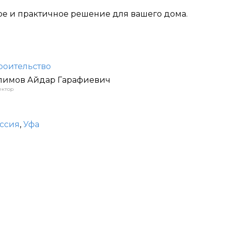
ое и практичное решение для вашего дома.
роительство
лимов Айдар Гарафиевич
ектор
ссия
,
Уфа