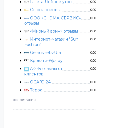
Газета Доброе утро
0.00
Спарта отзывы
0.00
ООО «СНЭМА-СЕРВИС»
0.00
отзывы
«Мирный воин» отзывы
0.00
Интернет-магазин "Sun
0.00
Fashion"
Geniusnets-Ufa
0.00
Кровати-Уфа ру
0.00
А-2-Б отзывы от
0.00
клиентов
ОСАГО 24
0.00
Терра
0.00
все компании