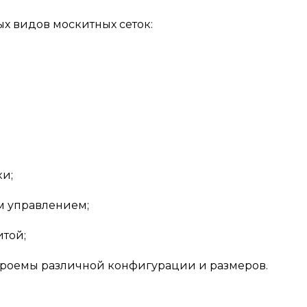
х видов москитных сеток:
;
и;
м управлением;
итой;
проемы различной конфигурации и размеров.