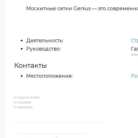
Москитные сетки Genius — это современн
Деятельность:
Ст
Руководство:
Га
дир
Контакты
Местоположение:
Ро
0 подписчиков
0 отзывов
0 новостей