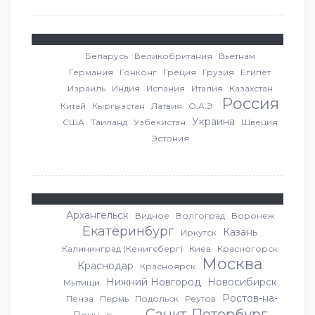
Беларусь
Великобритания
Вьетнам
Германия
Гонконг
Греция
Грузия
Египет
Израиль
Индия
Испания
Италия
Казахстан
Россия
Китай
Кыргызстан
Латвия
О.А.Э.
Украина
США
Таиланд
Узбекистан
Швеция
Эстония
Архангельск
Видное
Волгоград
Воронеж
Екатеринбург
Казань
Иркутск
Калининград (Кенигсберг)
Киев
Красногорск
Москва
Краснодар
Красноярск
Нижний Новгород
Новосибирск
Мытищи
Ростов-на-
Пенза
Пермь
Подольск
Реутов
Санкт-Петербург