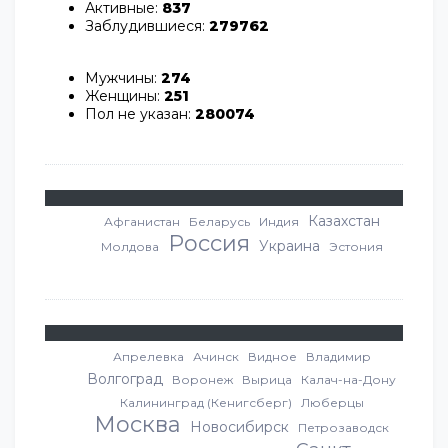
Активные:
837
Заблудившиеся:
279762
Мужчины:
274
Женщины:
251
Пол не указан:
280074
Казахстан
Афганистан
Беларусь
Индия
Россия
Украина
Молдова
Эстония
Апрелевка
Ачинск
Видное
Владимир
Волгоград
Воронеж
Вырица
Калач-на-Дону
Калининград (Кенигсберг)
Люберцы
Москва
Новосибирск
Петрозаводск