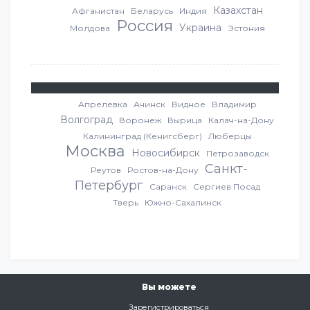
Казахстан
Афганистан
Беларусь
Индия
Россия
Украина
Молдова
Эстония
Апрелевка
Ачинск
Видное
Владимир
Волгоград
Воронеж
Вырица
Калач-на-Дону
Калининград (Кенигсберг)
Люберцы
Москва
Новосибирск
Петрозаводск
Санкт-
Реутов
Ростов-на-Дону
Петербург
Саранск
Сергиев Посад
Тверь
Южно-Сахалинск
Вы можете
Зарегистрироваться