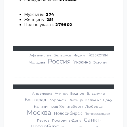
Мужчины:
274
Женщины:
251
Пол не указан:
279902
Казахстан
Афганистан
Беларусь
Индия
Россия
Украина
Молдова
Эстония
Апрелевка
Ачинск
Видное
Владимир
Волгоград
Воронеж
Вырица
Калач-на-Дону
Калининград (Кенигсберг)
Люберцы
Москва
Новосибирск
Петрозаводск
Санкт-
Реутов
Ростов-на-Дону
Петербург