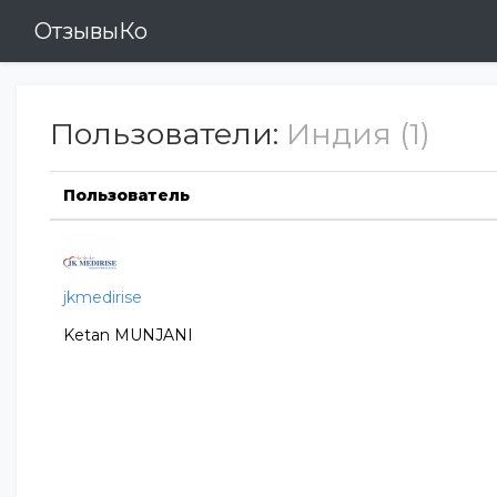
ОтзывыКо
Пользователи:
Индия (1)
Пользователь
jkmedirise
Ketan MUNJANI