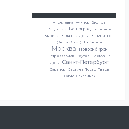
Апрелевка
Ачинск
Видное
Волгоград
Владимир
Воронеж
Вырица
Калач-на-Дону
Калининград
(Кенигсберг)
Люберцы
Москва
Новосибирск
Петрозаводск
Реутов
Ростов-на-
Санкт-Петербург
Дону
Саранск
Сергиев Посад
Тверь
Южно-Сахалинск