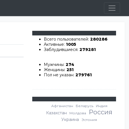
Всего пользователей:
280286
Активные:
1005
Заблудившиеся:
279281
Мужчины:
274
Женщины:
251
Пол не указан:
279761
Афганистан
Беларусь
Индия
Россия
Казахстан
Молдова
Украина
Эстония