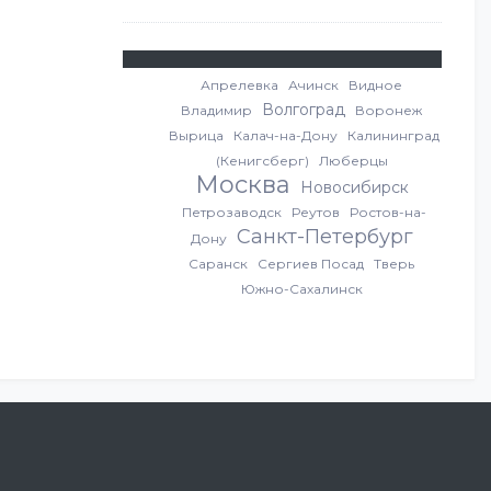
Апрелевка
Ачинск
Видное
Волгоград
Владимир
Воронеж
Вырица
Калач-на-Дону
Калининград
(Кенигсберг)
Люберцы
Москва
Новосибирск
Петрозаводск
Реутов
Ростов-на-
Санкт-Петербург
Дону
Саранск
Сергиев Посад
Тверь
Южно-Сахалинск