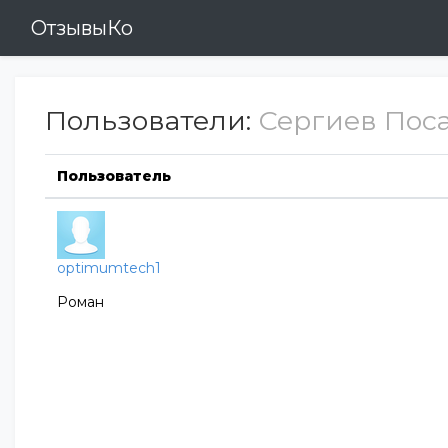
ОтзывыКо
Пользователи:
Сергиев Посад
Пользователь
optimumtech1
Роман