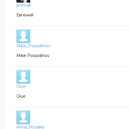
jenmall
Евгений
Mike_Possokhov
Mike Possokhov
Glue
Glue
Anna_Mysaka