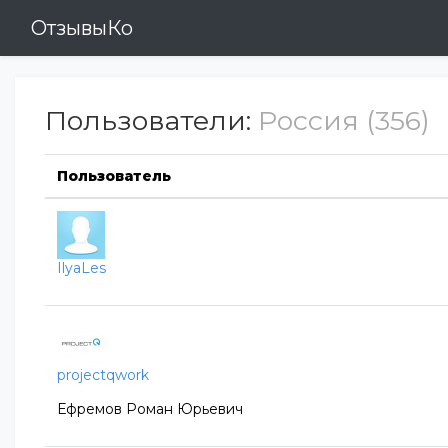
ОтзывыКо
Пользователи:
Россия (356)
Пользователь
IlyaLes
projectqwork
Ефремов Роман Юрьевич