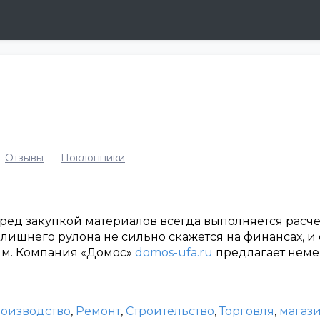
Отзывы
Поклонники
ред закупкой материалов всегда выполняется расчет
 лишнего рулона не сильно скажется на финансах, и
ым. Компания «Домос»
domos-ufa.ru
предлагает неме
оизводство
,
Ремонт
,
Строительство
,
Торговля
,
магаз