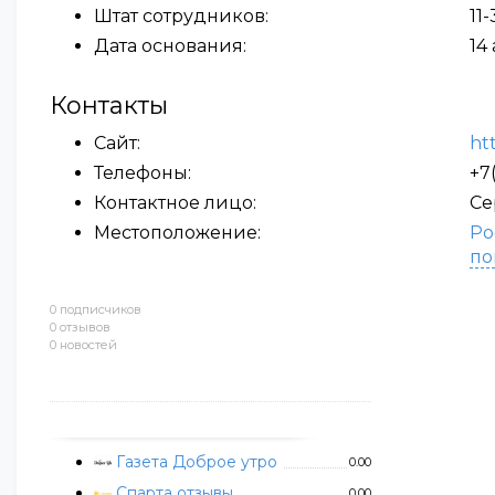
Штат сотрудников:
11
Дата основания:
14
Контакты
Сайт:
ht
Телефоны:
+7
Контактное лицо:
Се
Местоположение:
Ро
по
0 подписчиков
0 отзывов
0 новостей
Газета Доброе утро
0.00
Спарта отзывы
0.00