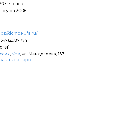
-30 человек
 августа 2006
tps://domos-ufa.ru/
(347)2987774
ргей
ссия
,
Уфа
, ул. Менделеева, 137
казать на карте