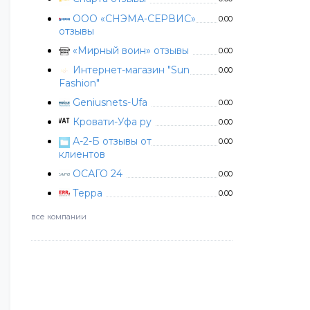
ООО «СНЭМА-СЕРВИС»
0.00
отзывы
«Мирный воин» отзывы
0.00
Интернет-магазин "Sun
0.00
Fashion"
Geniusnets-Ufa
0.00
Кровати-Уфа ру
0.00
А-2-Б отзывы от
0.00
клиентов
ОСАГО 24
0.00
Терра
0.00
все компании