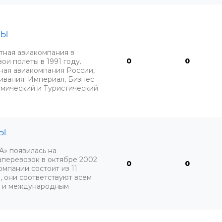
вы
тная авиакомпания в
0
0
ои полеты в 1991 году.
ная авиакомпания России,
ивания: Империал, Бизнес
омический и Туристический
ы
» появилась на
аперевозок в октябре 2002
0
0
омпании состоит из 11
, они соответствуют всем
м и международным