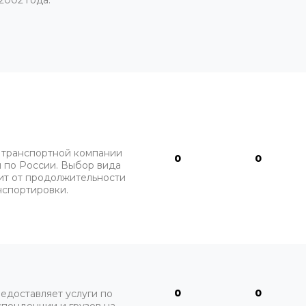
2002 года.
 транспортной компании
0
0
 по России. Выбор вида
ит от продолжительности
нспортировки.
0
0
едоставляет услуги по