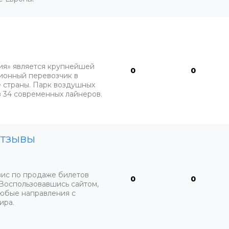
я» является крупнейшей
0
0
ионный перевозчик в
 страны. Парк воздушных
з 34 современных лайнеров.
отзывы
вис по продаже билетов
0
0
Воспользовавшись сайтом,
любые направления с
ира.