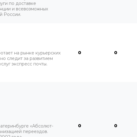
луги по доставке
нции и всевозможных
й России.
0
0
тает на рынке курьерских
нно следит за развитием
услуг экспресс почты.
0
0
катеринбурге «Абсолют-
анизацией переездов.