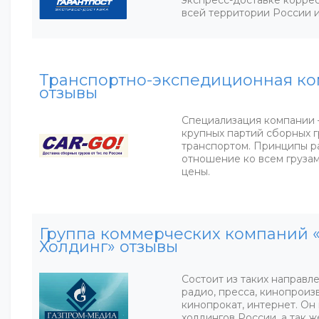
экспресс-доставке коррес
всей территории России и
Транспортно-экспедиционная к
отзывы
Специализация компании 
крупных партий сборных 
транспортом. Принципы р
отношение ко всем груза
цены.
Группа коммерческих компаний 
Холдинг» отзывы
Состоит из таких направле
радио, пресса, кинопроизв
кинопрокат, интернет. Он
холдингов России, а так ж