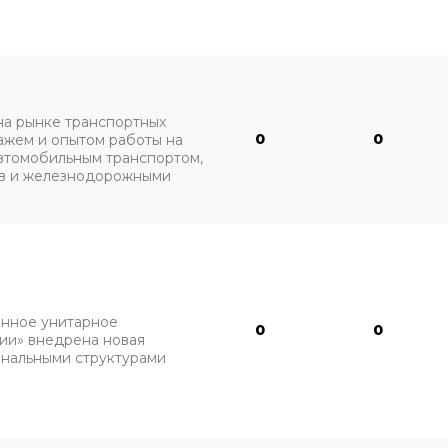
на рынке транспортных
0
0
ажем и опытом работы на
автомобильным транспортом,
ов и железнодорожными
нное унитарное
0
0
ии» внедрена новая
ональными структурами