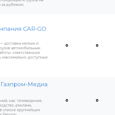
понденции и грузов на
 за рубежом.
омпания CAR-GO
— доставка мелких и
0
0
грузов автомобильным
аботы: ответственное
м, максимально доступные
«Газпром-Медиа
0
0
ний, как: телевидение,
одство, реклама,
 в списке крупнейших
е Европы.