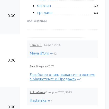
магазин
223
продажа
232
0.00
все компании
KamilaFF
Вчера в 22:14
Maya d'Oro
42
0.00
Sabi
Вчера в 00:07
Джобстер отывы, вакансии и резюме
в Маркетинге и Продажах
1
PolinaMaks
6 августа 2026, 18:45
Rastenika
7
0.00