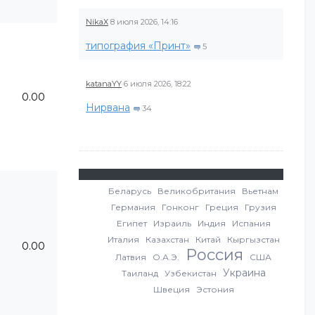
NikaX
8 июля 2026, 14:16
типография «Принт»
5
katanaYY
6 июля 2026, 18:22
0.00
Нирвана
34
Беларусь
Великобритания
Вьетнам
Германия
Гонконг
Греция
Грузия
Египет
Израиль
Индия
Испания
Италия
Казахстан
Китай
Кыргызстан
0.00
Россия
Латвия
О.А.Э.
США
Украина
Таиланд
Узбекистан
Швеция
Эстония