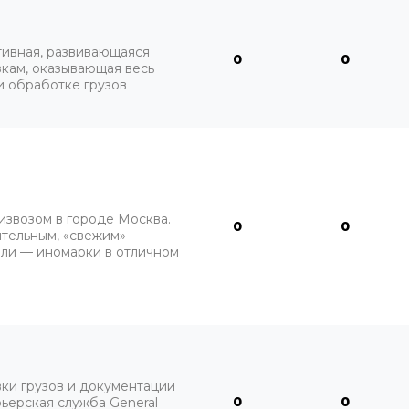
тивная, развивающаяся
0
0
кам, оказывающая весь
и обработке грузов
извозом в городе Москва.
0
0
ительным, «свежим»
или — иномарки в отличном
ки грузов и документации
0
0
ьерская служба General