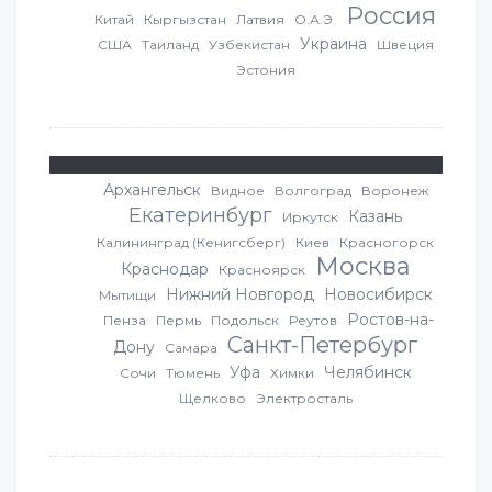
Россия
Китай
Кыргызстан
Латвия
О.А.Э.
Украина
США
Таиланд
Узбекистан
Швеция
Эстония
Архангельск
Видное
Волгоград
Воронеж
Екатеринбург
Казань
Иркутск
Калининград (Кенигсберг)
Киев
Красногорск
Москва
Краснодар
Красноярск
Нижний Новгород
Новосибирск
Мытищи
Ростов-на-
Пенза
Пермь
Подольск
Реутов
Санкт-Петербург
Дону
Самара
Уфа
Челябинск
Сочи
Тюмень
Химки
Щелково
Электросталь