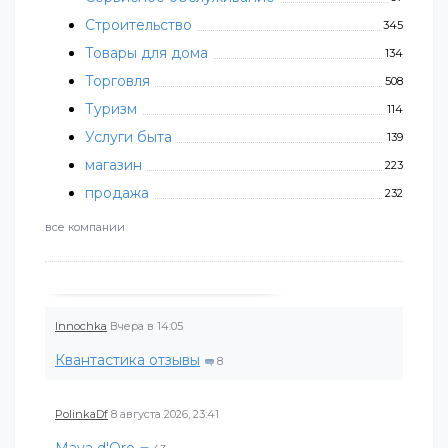
Строительство
345
Товары для дома
134
Торговля
508
Туризм
114
Услуги быта
139
магазин
223
продажа
232
все компании
Innochka
Вчера в 14:05
Квантастика отзывы
8
PolinkaDf
8 августа 2026, 23:41
Maya d'Oro