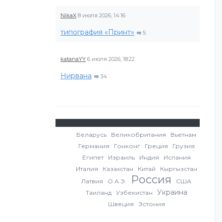
NikaX
8 июля 2026, 14:16
типография «Принт»
5
katanaYY
6 июля 2026, 18:22
Нирвана
34
Беларусь
Великобритания
Вьетнам
Германия
Гонконг
Греция
Грузия
Египет
Израиль
Индия
Испания
Италия
Казахстан
Китай
Кыргызстан
Россия
Латвия
О.А.Э.
США
Украина
Таиланд
Узбекистан
Швеция
Эстония