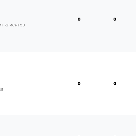
0
0
от клиентов
0
0
ов