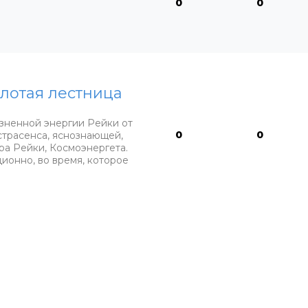
0
0
лотая лестница
зненной энергии Рейки от
0
0
страсенса, яснознающей,
ра Рейки, Космоэнергета.
ионно, во время, которое