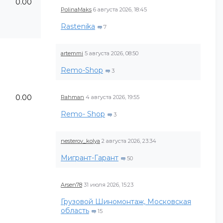
0.00
PolinaMaks
6 августа 2026, 18:45
Rastenika
7
artemmi
5 августа 2026, 08:50
Remo-Shop
3
0.00
Rahman
4 августа 2026, 19:55
Remo- Shop
3
nesterov_kolya
2 августа 2026, 23:34
Мигрант-Гарант
50
Arsen78
31 июля 2026, 15:23
Грузовой Шиномонтаж, Московская
область
15