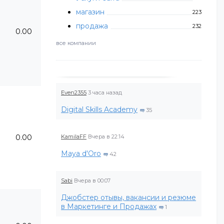
магазин
223
продажа
232
0.00
все компании
Even2355
3 часа назад
Digital Skills Academy
35
0.00
KamilaFF
Вчера в 22:14
Maya d'Oro
42
Sabi
Вчера в 00:07
Джобстер отывы, вакансии и резюме
в Маркетинге и Продажах
1