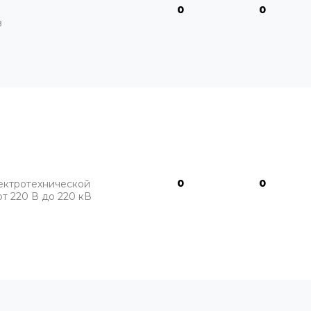
0
0
в
0
0
ектротехнической
т 220 В до 220 кВ