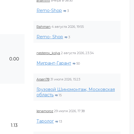
artemmi
Вчера в 08:50
Remo-Shop
3
Rahman
4 августа 2026, 19:55
Remo- Shop
3
nesterov_kolya
2 августа 2026, 23:34
0.00
Мигрант-Гарант
50
Arsen78
31 июля 2026, 15:23
Грузовой Шиномонтаж, Московская
область
15
lenamoroz
29 июля 2026, 17:38
Таролог
13
1.13