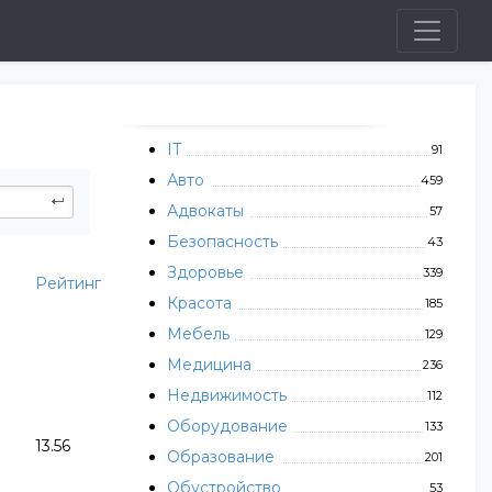
IT
91
Авто
459
Адвокаты
57
Безопасность
43
Здоровье
339
Рейтинг
Красота
185
Мебель
129
Медицина
236
Недвижимость
112
Оборудование
133
13.56
Образование
201
Обустройство
53