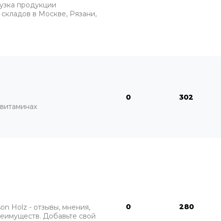
рузка продукции
 складов в Москве, Рязани,
0
302
о витаминах
0
280
n Holz - отзывы, мнения,
реимуществ. Добавьте свой