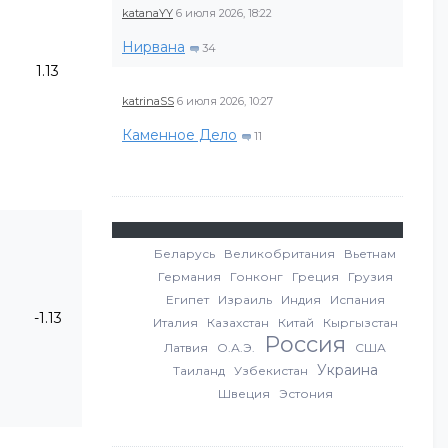
katanaYY
6 июля 2026, 18:22
Нирвана
34
1.13
katrinaSS
6 июля 2026, 10:27
Каменное Дело
11
Беларусь
Великобритания
Вьетнам
Германия
Гонконг
Греция
Грузия
Египет
Израиль
Индия
Испания
-1.13
Италия
Казахстан
Китай
Кыргызстан
Россия
Латвия
О.А.Э.
США
Украина
Таиланд
Узбекистан
Швеция
Эстония