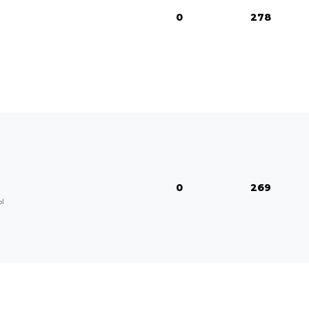
0
278
0
269
ы