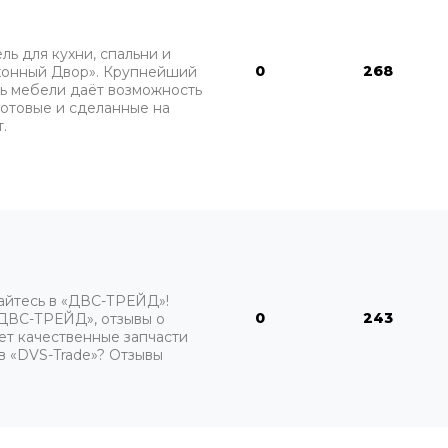
ь для кухни, спальни и
0
268
ухонный Двор». Крупнейший
ь мебели даёт возможность
готовые и сделанные на
.
айтесь в «ДВС-ТРЕЙД»!
0
243
«ДВС-ТРЕЙД», отзывы о
ует качественные запчасти
 в «DVS-Trade»? Отзывы