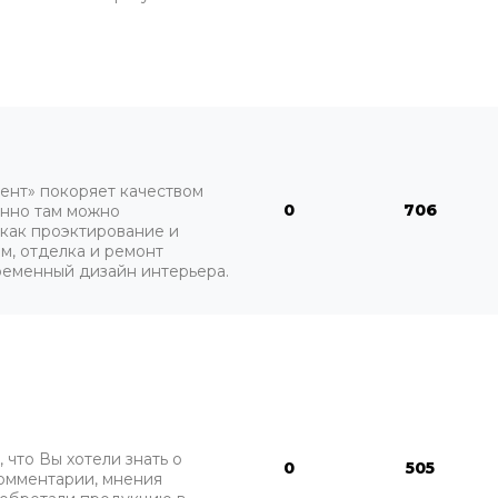
ент» покоряет качеством
0
706
нно там можно
 как проэктирование и
м, отделка и ремонт
ременный дизайн интерьера.
 что Вы хотели знать о
0
505
комментарии, мнения