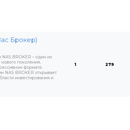
Нас Брокер)
 NAS BROKER – один из
 нового поколения,
1
279
рессивном формате.
нии NAS BROKER открывает
бласти инвестирования и