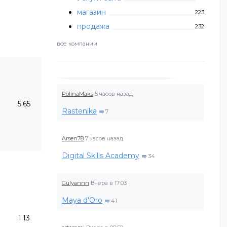
магазин
223
продажа
232
все компании
PolinaMaks
5 часов назад
5.65
Rastenika
7
Arsen78
7 часов назад
Digital Skills Academy
34
Gulyannn
Вчера в 17:03
Maya d'Oro
41
1.13