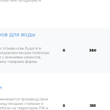
иобретали продукцию в
ров для воды
 отзывы и вы будете в
0
380
предлагаем весьма полезную
 с мнениями клиентов,
лись товарами фирмы
и
занимается производством
ницу входных стальных и
0
355
ебели на территории РФ и