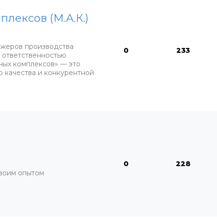
ексов (М.А.К.)
ажеров производства
0
233
 ответственностью
ых комплексов» — это
 качества и конкурентной
0
228
воим опытом