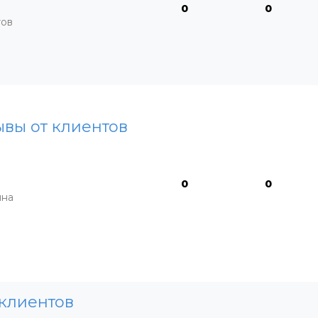
0
0
тов
вы от клиентов
0
0
мна
клиентов