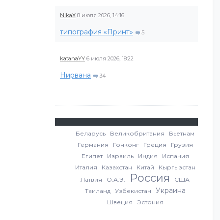
NikaX
8 июля 2026, 14:16
типография «Принт»
5
katanaYY
6 июля 2026, 18:22
Нирвана
34
Беларусь
Великобритания
Вьетнам
Германия
Гонконг
Греция
Грузия
Египет
Израиль
Индия
Испания
Италия
Казахстан
Китай
Кыргызстан
Россия
Латвия
О.А.Э.
США
Украина
Таиланд
Узбекистан
Швеция
Эстония