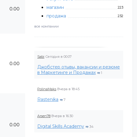
магазин
223
0.00
продажа
232
все компании
Sabi
Сегодня в 00:07
0.00
Джобстер отывы, вакансии и резюме
в Маркетинге и Продажах
1
PolinaMaks
Вчера в 18:45
Rastenika
7
Arsen78
Вчера в 16:30
0.00
Digital Skills Academy
34