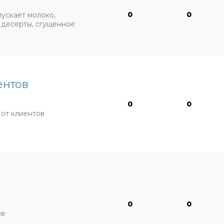
0
0
ускает молоко,
 десерты, сгущенное
ентов
0
0
от клиентов
0
0
ов