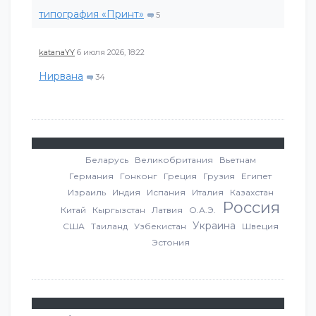
типография «Принт»
5
katanaYY
6 июля 2026, 18:22
Нирвана
34
Беларусь
Великобритания
Вьетнам
Германия
Гонконг
Греция
Грузия
Египет
Израиль
Индия
Испания
Италия
Казахстан
Россия
Китай
Кыргызстан
Латвия
О.А.Э.
Украина
США
Таиланд
Узбекистан
Швеция
Эстония