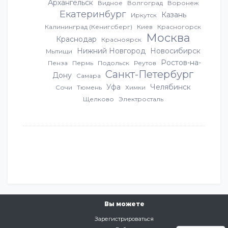
Архангельск
Видное
Волгоград
Воронеж
Екатеринбург
Казань
Иркутск
Калининград (Кенигсберг)
Киев
Красногорск
Москва
Краснодар
Красноярск
Нижний Новгород
Новосибирск
Мытищи
Ростов-на-
Пенза
Пермь
Подольск
Реутов
Санкт-Петербург
Дону
Самара
Уфа
Челябинск
Сочи
Тюмень
Химки
Щелково
Электросталь
Вы можете
Зарегистрироваться