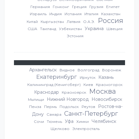
Германия
Гонконг
Греция
Грузия
Египет
Израиль
Индия
Испания
Италия
Казахстан
Россия
Китай
Кыргызстан
Латвия
О.А.Э.
Украина
США
Таиланд
Узбекистан
Швеция
Эстония
Архангельск
Видное
Волгоград
Воронеж
Екатеринбург
Казань
Иркутск
Калининград (Кенигсберг)
Киев
Красногорск
Москва
Краснодар
Красноярск
Нижний Новгород
Новосибирск
Мытищи
Ростов-на-
Пенза
Пермь
Подольск
Реутов
Санкт-Петербург
Дону
Самара
Уфа
Челябинск
Сочи
Тюмень
Химки
Щелково
Электросталь