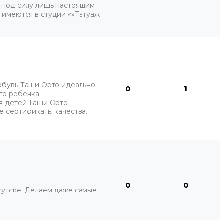
то под силу лишь настоящим
з имеются в студии «»Татуаж
обувь Таши Орто идеально
0
1
го ребенка.
я детей Таши Орто
е сертификаты качества.
0
0
кутске. Делаем даже самые