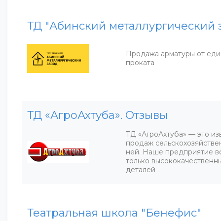
ТД "Абинский металлургический 
Продажа арматуры от еди
проката
ТД «АгроАхтуба». Отзывы
ТД «АгроАхтуба» — это из
продаж сельскохозяйствен
ней. Наше предприятие вс
только высококачественны
деталей
Театральная школа "Бенефис"