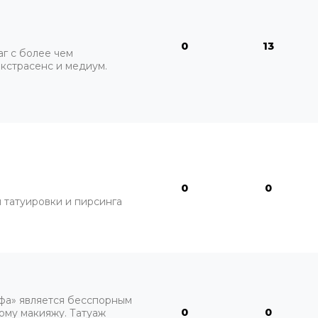
0
13
г с более чем
кстрасенс и медиум.
0
0
 татуировки и пирсинга
Уфа» является бесспорным
0
0
ому макияжу. Татуаж