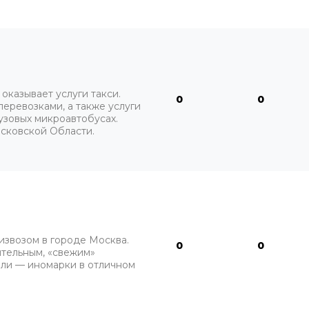
казывает услуги такси.
0
0
еревозками, а также услуги
узовых микроавтобусах.
сковской Области.
извозом в городе Москва.
0
0
ительным, «свежим»
или — иномарки в отличном