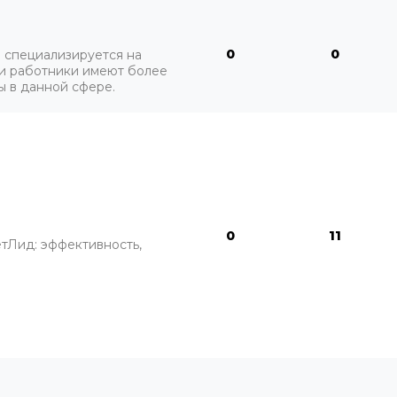
0
0
специализируется на
и работники имеют более
ы в данной сфере.
0
11
тЛид: эффективность,