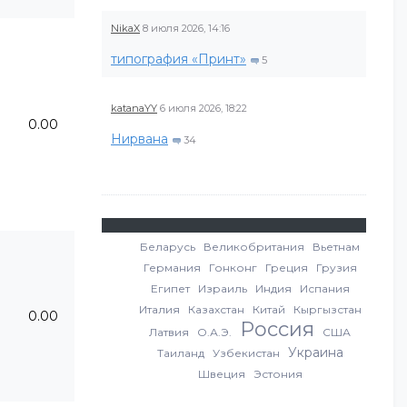
NikaX
8 июля 2026, 14:16
типография «Принт»
5
katanaYY
6 июля 2026, 18:22
0.00
Нирвана
34
Беларусь
Великобритания
Вьетнам
Германия
Гонконг
Греция
Грузия
Египет
Израиль
Индия
Испания
Италия
Казахстан
Китай
Кыргызстан
0.00
Россия
Латвия
О.А.Э.
США
Украина
Таиланд
Узбекистан
Швеция
Эстония