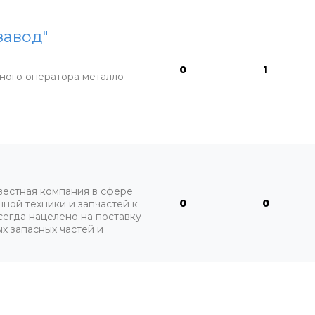
завод"
0
1
ного оператора металло
вестная компания в сфере
0
0
ной техники и запчастей к
егда нацелено на поставку
х запасных частей и