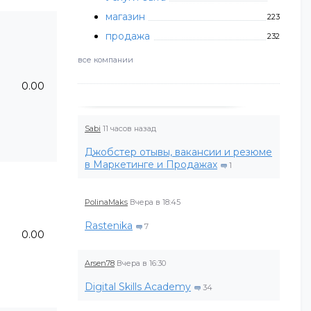
магазин
223
продажа
232
все компании
0.00
Sabi
11 часов назад
Джобстер отывы, вакансии и резюме
в Маркетинге и Продажах
1
PolinaMaks
Вчера в 18:45
Rastenika
7
0.00
Arsen78
Вчера в 16:30
Digital Skills Academy
34