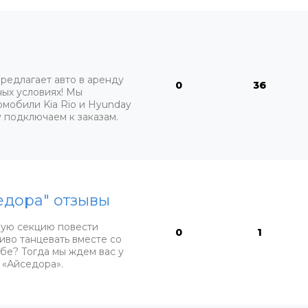
редлагает авто в аренду
0
36
ных условиях! Мы
мобили Kia Rio и Hyunday
зу подключаем к заказам.
едора" отзывы
кую секцию повести
0
1
иво танцевать вместе со
бе? Тогда мы ждем вас у
 «Айседора».