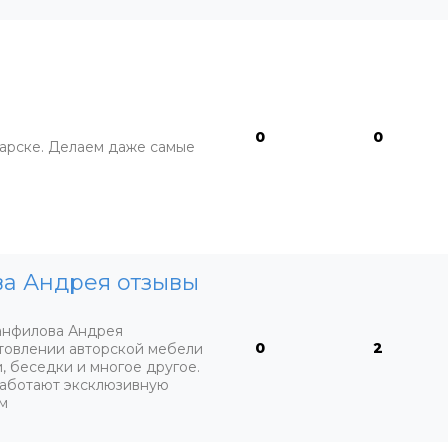
0
0
гарске. Делаем даже самые
ва Андрея отзывы
анфилова Андрея
0
2
отовлении авторской мебели
, беседки и многое другое.
работают эксклюзивную
м