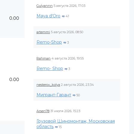
Gulyannn
5 августа 2026, 17:03
Maya d'Oro
41
0.00
artemmi
5 августа 2026, 08:50
Remo-Shop
3
Rahman
4 августа 2026, 19:55
Remo- Shop
3
0.00
nesterov_kolya
2 августа 2026, 23:34
Мигрант-Гарант
50
Arsen78
31 июля 2026, 15:23
Грузовой Шиномонтаж, Московская
область
15