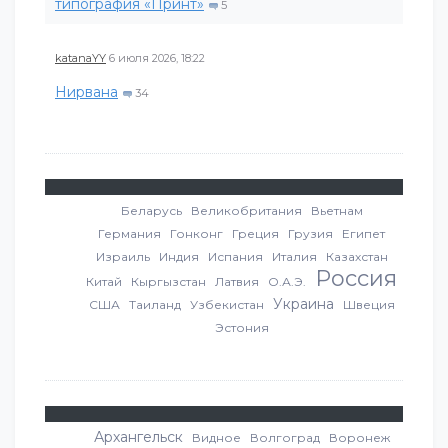
типография «Принт»
5
katanaYY
6 июля 2026, 18:22
Нирвана
34
Беларусь
Великобритания
Вьетнам
Германия
Гонконг
Греция
Грузия
Египет
Израиль
Индия
Испания
Италия
Казахстан
Россия
Китай
Кыргызстан
Латвия
О.А.Э.
Украина
США
Таиланд
Узбекистан
Швеция
Эстония
Архангельск
Видное
Волгоград
Воронеж