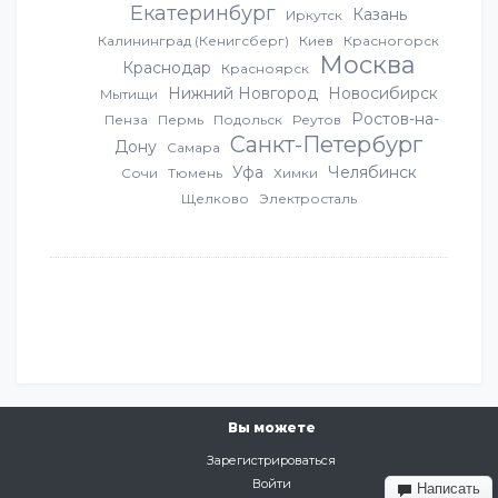
Екатеринбург
Казань
Иркутск
Калининград (Кенигсберг)
Киев
Красногорск
Москва
Краснодар
Красноярск
Нижний Новгород
Новосибирск
Мытищи
Ростов-на-
Пенза
Пермь
Подольск
Реутов
Санкт-Петербург
Дону
Самара
Уфа
Челябинск
Сочи
Тюмень
Химки
Щелково
Электросталь
Вы можете
Зарегистрироваться
Войти
Написать