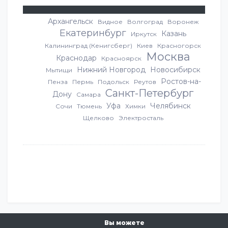
Архангельск
Видное
Волгоград
Воронеж
Екатеринбург
Казань
Иркутск
Калининград (Кенигсберг)
Киев
Красногорск
Москва
Краснодар
Красноярск
Нижний Новгород
Новосибирск
Мытищи
Ростов-на-
Пенза
Пермь
Подольск
Реутов
Санкт-Петербург
Дону
Самара
Уфа
Челябинск
Сочи
Тюмень
Химки
Щелково
Электросталь
Вы можете