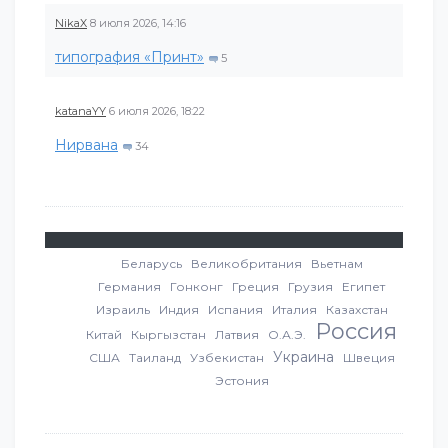
NikaX
8 июля 2026, 14:16
типография «Принт»
5
katanaYY
6 июля 2026, 18:22
Нирвана
34
Беларусь
Великобритания
Вьетнам
Германия
Гонконг
Греция
Грузия
Египет
Израиль
Индия
Испания
Италия
Казахстан
Россия
Китай
Кыргызстан
Латвия
О.А.Э.
Украина
США
Таиланд
Узбекистан
Швеция
Эстония