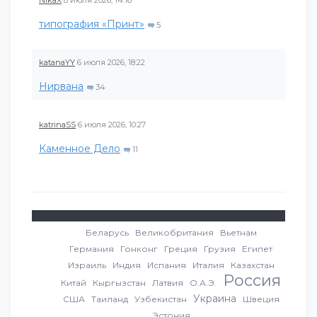
типография «Принт»
5
katanaYY
6 июля 2026, 18:22
Нирвана
34
katrinaSS
6 июля 2026, 10:27
Каменное Дело
11
Беларусь
Великобритания
Вьетнам
Германия
Гонконг
Греция
Грузия
Египет
Израиль
Индия
Испания
Италия
Казахстан
Россия
Китай
Кыргызстан
Латвия
О.А.Э.
Украина
США
Таиланд
Узбекистан
Швеция
Эстония