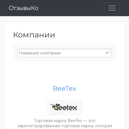
ОтзывыКо
Компании
BeeTex
Торговая марка BeeTex — это
зарегистрированная торговая марка, которая