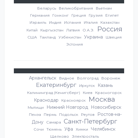
Беларусь
Великобритания
Вьетнам
Германия
Гонконг
Греция
Грузия
Египет
Израиль
Индия
Испания
Италия
Казахстан
Россия
Китай
Кыргызстан
Латвия
О.А.Э.
Украина
США
Таиланд
Узбекистан
Швеция
Эстония
Архангельск
Видное
Волгоград
Воронеж
Екатеринбург
Казань
Иркутск
Калининград (Кенигсберг)
Киев
Красногорск
Москва
Краснодар
Красноярск
Нижний Новгород
Новосибирск
Мытищи
Ростов-на-
Пенза
Пермь
Подольск
Реутов
Санкт-Петербург
Дону
Самара
Уфа
Челябинск
Сочи
Тюмень
Химки
Щелково
Электросталь